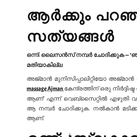
ആർക്കും പറഞ
സത്യങ്ങൾ
ഒന്ന്: ലൈസൻസ് നമ്പർ ചോദിക്കുക 
മതിയാകില്ല
അജ്മാൻ മുനിസിപ്പാലിറ്റിയോ അജ്
കേന്ദ്രത്തിന് ഒരു നിർദ്ദ
massage Ajman
ആണ്’ എന്ന് വെബ്സൈറ്റിൽ എഴുതി വയ്
ആ നമ്പർ ചോദിക്കുക. നൽകാൻ മടിക്കു
ആണ്.
രണ്ട്: ‘സ്വകാ