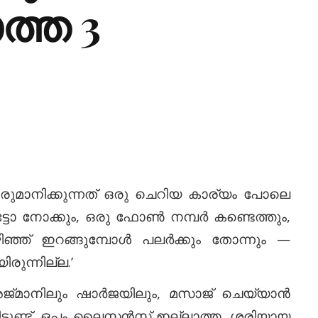
്ത 3
രുമാനിക്കുന്നത് ഒരു ചെറിയ കാര്യം പോലെ
്ടോ നോക്കും, ഒരു ഫോൺ നമ്പർ കണ്ടെത്തും,
ഞ്ഞ് ഇറങ്ങുമ്പോൾ പലർക്കും തോന്നും —
ന്നില്ല.’
അജ്മാനിലും ഷാർജയിലും, മസാജ് ചെയ്യാൻ
ട്ടുണ്ട്. ഒപ്പം ലൈസൻസ് ഇല്ലാത്ത, ശരിയായ