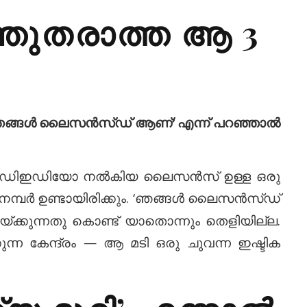
്ഞുതരാത്ത ആ 3
— ‘ഞങ്ങൾ ലൈസൻസ്ഡ് ആണ്’ എന്ന് പറഞ്ഞാൽ
മാൻ ഡിഇഡിയോ നൽകിയ ലൈസൻസ് ഉള്ള ഒരു
ിഷ്ട നമ്പർ ഉണ്ടായിരിക്കും. ‘ഞങ്ങൾ ലൈസൻസ്ഡ്
ക്കുന്നതു കൊണ്ട് യാതൊന്നും തെളിയില്ല.
ന്ന കേന്ദ്രം — ആ മടി ഒരു ചുവന്ന ഇഷ്ടിക
ര്യ മുറി’ എന്നാൽ