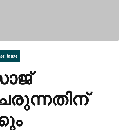
ter in uae
ാജ്
േരുന്നതിന്
കും