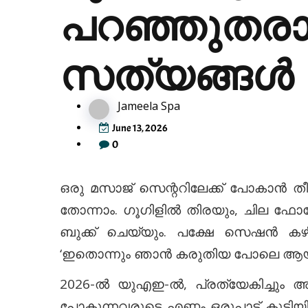
പറഞ്ഞുതരാത
സത്യങ്ങൾ
Jameela Spa
June 13, 2026
0
ഒരു മസാജ് സെന്ററിലേക്ക് പോകാൻ തീ
തോന്നാം. ഗൂഗിളിൽ തിരയും, ചില ഫോട
ബുക്ക് ചെയ്യും. പക്ഷേ സെഷൻ കഴി
‘ഇതൊന്നും ഞാൻ കരുതിയ പോലെ ആയിരു
2026-ൽ യുഎഇ-ൽ, പ്രത്യേകിച്ചും 
പോകുന്നവരുടെ എണ്ണം ഒരുപാട് കൂടിയി