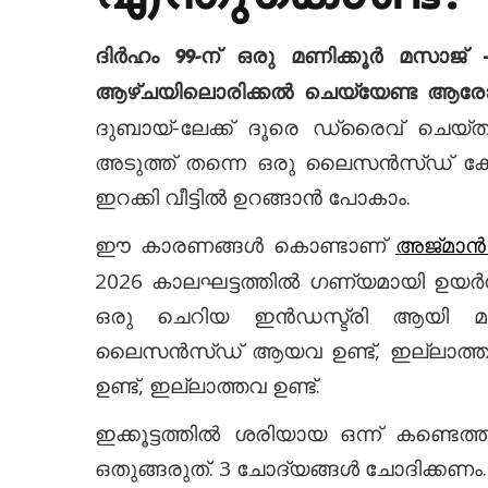
ദിർഹം 99-ന് ഒരു മണിക്കൂർ മസാജ
ആഴ്ചയിലൊരിക്കൽ ചെയ്യേണ്ട ആരോഗ്യ
ദുബായ്-ലേക്ക് ദൂരെ ഡ്രൈവ് ചെയ്
അടുത്ത് തന്നെ ഒരു ലൈസൻസ്ഡ് കേന്
ഇറക്കി വീട്ടിൽ ഉറങ്ങാൻ പോകാം.
ഈ കാരണങ്ങൾ കൊണ്ടാണ്
അജ്മാൻ 
2026 കാലഘട്ടത്തിൽ ഗണ്യമായി ഉയർ
ഒരു ചെറിയ ഇൻഡസ്ട്രി ആയി മാറിക്
ലൈസൻസ്ഡ് ആയവ ഉണ്ട്, ഇല്ലാത്തവ ഉണ്
ഉണ്ട്, ഇല്ലാത്തവ ഉണ്ട്.
ഇക്കൂട്ടത്തിൽ ശരിയായ ഒന്ന് കണ്ടെത
ഒതുങ്ങരുത്. 3 ചോദ്യങ്ങൾ ചോദിക്കണം.