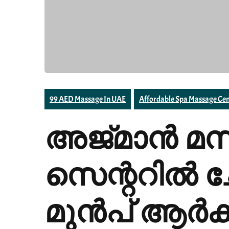
99 AED Massage In UAE
Affordable Spa Massage Cen
അജ്മാൻ മസ
സെന്ററിൽ ച
മുൻപ് ആർക്