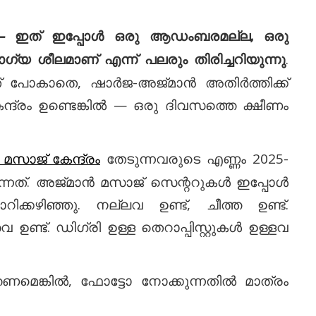
് — ഇത് ഇപ്പോൾ ഒരു ആഡംബരമല്ല, ഒരു
.
 ശീലമാണ് എന്ന് പലരും തിരിച്ചറിയുന്നു
ത് പോകാതെ, ഷാർജ-അജ്മാൻ അതിർത്തിക്ക്
ദ്രം ഉണ്ടെങ്കിൽ — ഒരു ദിവസത്തെ ക്ഷീണം
തേടുന്നവരുടെ എണ്ണം 2025-
മസാജ് കേന്ദ്രം
ന്നത്. അജ്മാൻ മസാജ് സെന്ററുകൾ ഇപ്പോൾ
കഴിഞ്ഞു. നല്ലവ ഉണ്ട്, ചീത്ത ഉണ്ട്.
ട്. ഡിഗ്രി ഉള്ള തെറാപ്പിസ്റ്റുകൾ ഉള്ളവ
്തണമെങ്കിൽ, ഫോട്ടോ നോക്കുന്നതിൽ മാത്രം