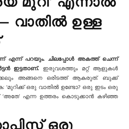
— വാതിൽ ഉള്ള
്
ണ് എന്ന് പറയും. ചിലപ്പോൾ അകത്ത് ചെന്ന്
ഇരുവശത്തും മറ്റ് ആളുകൾ
ടൻ ഇട്ടതാണ്.
്കലും അങ്ങനെ ഒരിടത്ത് ആകരുത്. ബുക്ക്
ുക: ‘മുറിക്ക് ഒരു വാതിൽ ഉണ്ടോ? ഒരു ഇടം ഒരു
 ‘അതേ’ എന്ന ഉത്തരം കൊടുക്കാൻ കഴിഞ്ഞ
്പിസ്റ്റ് ഒരു