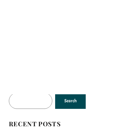
es
Gallery
Our Story
Contacts
SEARCH
Search
RECENT POSTS