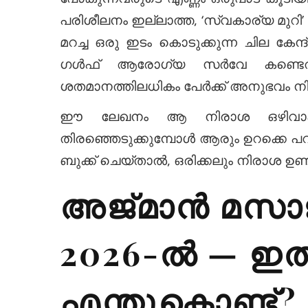
പരിശീലനം ഇല്ലാത്ത, ‘സ്വകാര്യ മുറി’
മറച്ച ഒരു ഇടം കൊടുക്കുന്ന ചില കേന്ദ്
ഗൾഫ് ആരോഗ്യ സർവേ കണ്ടെ
ശതമാനത്തിലധികം പേർക്ക് അനുഭവം നിര
ഈ ലേഖനം ആ നിരാശ ഒഴിവാക്കാ
തിരഞ്ഞെടുക്കുമ്പോൾ ആരും ഉറക്കെ 
ബുക്ക് ചെയ്താൽ, ഒരിക്കലും നിരാശ ഉണ്
അജ്മാൻ മസാജ്
2026-ൽ — ഇത
എന്തുകൊണ്ട്?